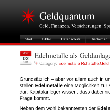
Geldquantum
Geld, Finanzen, Versicherungen, S
Start
Bilder
Datenschutz
Disclaimer
Edelmetalle als Geldanlag
März
02
2017
Category:
Edelmetalle Rohstoffe
,
Geld
Grundsätzlich – aber vor allem auch in u
stellen
Edelmetalle
eine Möglichkeit zur
dar. Kapitalanleger wissen, dass dabei ni
Frage kommt.
Neben dem wohl bekanntesten der
Edelm