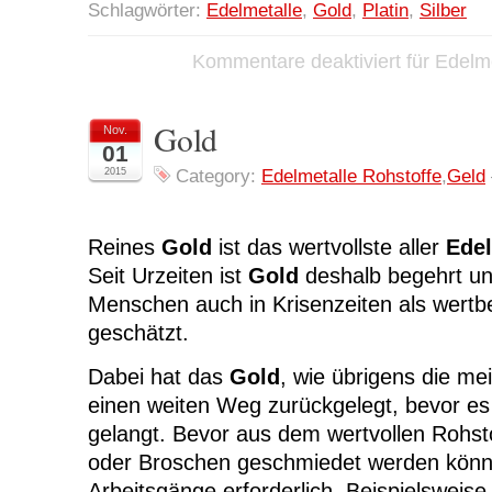
Schlagwörter:
Edelmetalle
,
Gold
,
Platin
,
Silber
Kommentare deaktiviert
für Edelm
Gold
Nov.
01
2015
Category:
Edelmetalle Rohstoffe
,
Geld
Reines
Gold
ist das wertvollste aller
Edel
Seit Urzeiten ist
Gold
deshalb begehrt un
Menschen auch in Krisenzeiten als wertb
geschätzt.
Dabei hat das
Gold
, wie übrigens die me
einen weiten Weg zurückgelegt, bevor es
gelangt. Bevor aus dem wertvollen Rohsto
oder Broschen geschmiedet werden könne
Arbeitsgänge erforderlich. Beispielsweise 