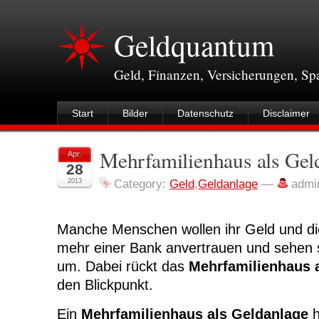
Geldquantum
Geld, Finanzen, Versicherungen, S
Start
Bilder
Datenschutz
Disclaimer
Mehrfamilienhaus als Gel
Apr.
28
2013
Category:
Geld
,
Geldanlage
—
admi
Manche Menschen wollen ihr Geld und die
mehr einer Bank anvertrauen und sehen s
um. Dabei rückt das
Mehrfamilienhaus 
den Blickpunkt.
Ein
Mehrfamilienhaus als Geldanlage
h