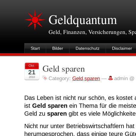
Geldquantum
Geld, Finanzen, Versicherungen, S
Start
Bilder
Datenschutz
Disclaimer
Geld sparen
Okt.
21
2010
Category:
Geld
,
sparen
—
admin @ 
Das Leben ist nicht nur schön, es kostet
ist
Geld sparen
ein Thema für die meis
Geld zu
sparen
gibt es viele Möglichkeite
Nicht nur unter Betriebswirtschaftlern hat
herumgesprochen, dass einige teure Güt